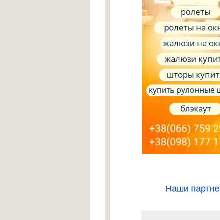
ролеты
ролеты на ок
жалюзи на ок
жалюзи купи
шторы купит
купить рулонные
блэкаут
Наши партн