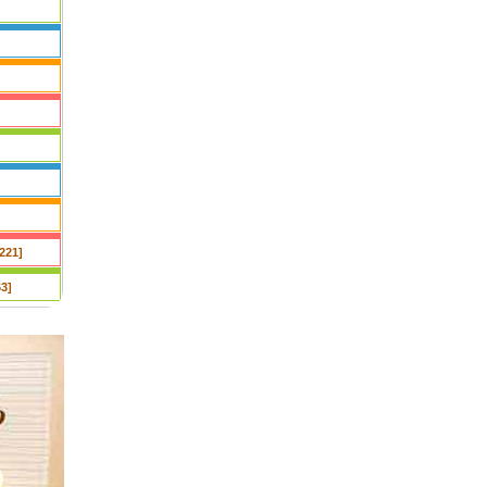
221]
3]