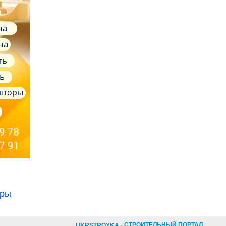
на
на
ть
ь
 шторы
еры
- СТРОИТЕЛЬНЫЙ ПОРТАЛ
UKRSTROYKA